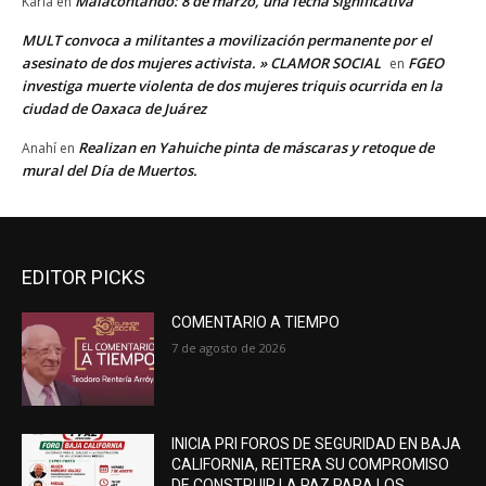
Malacontando: 8 de marzo, una fecha significativa
Karla
en
MULT convoca a militantes a movilización permanente por el
asesinato de dos mujeres activista. » CLAMOR SOCIAL
FGEO
en
investiga muerte violenta de dos mujeres triquis ocurrida en la
ciudad de Oaxaca de Juárez
Realizan en Yahuiche pinta de máscaras y retoque de
Anahí
en
mural del Día de Muertos.
EDITOR PICKS
COMENTARIO A TIEMPO
7 de agosto de 2026
INICIA PRI FOROS DE SEGURIDAD EN BAJA
CALIFORNIA, REITERA SU COMPROMISO
DE CONSTRUIR LA PAZ PARA LOS