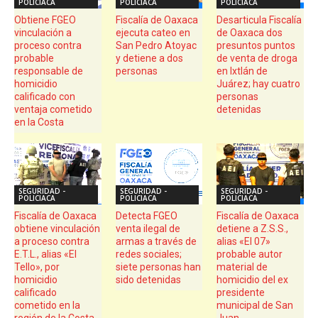
POLICIACA
POLICIACA
POLICIACA
Obtiene FGEO
Fiscalía de Oaxaca
Desarticula Fiscalía
vinculación a
ejecuta cateo en
de Oaxaca dos
proceso contra
San Pedro Atoyac
presuntos puntos
probable
y detiene a dos
de venta de droga
responsable de
personas
en Ixtlán de
homicidio
Juárez; hay cuatro
calificado con
personas
ventaja cometido
detenidas
en la Costa
SEGURIDAD -
SEGURIDAD -
SEGURIDAD -
POLICIACA
POLICIACA
POLICIACA
Fiscalía de Oaxaca
Detecta FGEO
Fiscalía de Oaxaca
obtiene vinculación
venta ilegal de
detiene a Z.S.S.,
a proceso contra
armas a través de
alias «El 07»
E.T.L., alias «El
redes sociales;
probable autor
Tello», por
siete personas han
material de
homicidio
sido detenidas
homicidio del ex
calificado
presidente
cometido en la
municipal de San
región de la Costa
Juan