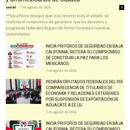
social
-
7 de agosto de 2026
0
**Silva Romo destacó que, tras recorrer todo el estado, se
reafirma el compromiso de garantizar que los derechos y
programas federales lleguen de forma honesta a nuestras
comunidades.
INICIA PRI FOROS DE SEGURIDAD EN BAJA
CALIFORNIA, REITERA SU COMPROMISO
DE CONSTRUIR LA PAZ PARA LOS
MEXICANOS
7 de agosto de 2026
PEDIRÁN DIPUTADOS FEDERALES DEL PRI
COMPARECENCIA DE TITULARES DE
ECONOMÍA Y RELACIONES EXTERIORES
POR SUSPENSIÓN DE EXPORTACIÓN DE
AGUACATE A EE.UU
7 de agosto de 2026
INICIA PRI FOROS DE SEGURIDAD EN BAJA
CALIFORNIA, REITERA SU COMPROMISO