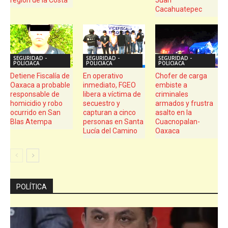
Cacahuatepec
SEGURIDAD -
SEGURIDAD -
SEGURIDAD -
POLICIACA
POLICIACA
POLICIACA
Detiene Fiscalía de
En operativo
Chofer de carga
Oaxaca a probable
inmediato, FGEO
embiste a
responsable de
libera a víctima de
criminales
homicidio y robo
secuestro y
armados y frustra
ocurrido en San
capturan a cinco
asalto en la
Blas Atempa
personas en Santa
Cuacnopalan-
Lucía del Camino
Oaxaca
POLÍTICA