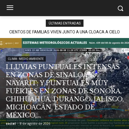
ÚLTIMAS ENTRADAS
CIENTOS DE FAMILIAS VIVEN JUNTO A UNA CLOACA A CIELO
Consolida Luis Alfonso Silva Romo la defensa histórica de los
ABIERTO; COLONOS TK EXIGE ACCIONES INMEDIATAS PARA
pueblos indígenas y afromexicanos de Oaxaca
PROTEGER LA SALUD PÚBLICA
CLIMA - MEDIO AMBIENTE
LLUVIAS PUNTUALES INTENSAS
EN ZONAS DE SINALOA Y
NAYARIT; Y PUNTUALES MUY
FUERTES EN ZONAS DE SONORA,
CHIHUAHUA, DURANGO, JALISCO,
MICHOACÁN, ESTADO DE
MÉXICO,...
social
-
8 de agosto de 2026