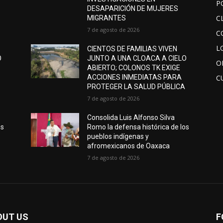
P
DESAPARICIÓN DE MUJERES
C
MIGRANTES
7 de agosto de 2026
C
L
CIENTOS DE FAMILIAS VIVEN
O
JUNTO A UNA CLOACA A CIELO
O
ABIERTO; COLONOS TK EXIGE
ACCIONES INMEDIATAS PARA
C
A
PROTEGER LA SALUD PÚBLICA
7 de agosto de 2026
Consolida Luis Alfonso Silva
os
Romo la defensa histórica de los
pueblos indígenas y
afromexicanos de Oaxaca
7 de agosto de 2026
OUT US
F