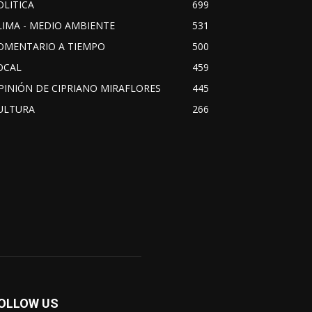
OLITICA
699
LIMA - MEDIO AMBIENTE
531
OMENTARIO A TIEMPO
500
OCAL
459
PINIÓN DE CIPRIANO MIRAFLORES
445
ULTURA
266
OLLOW US