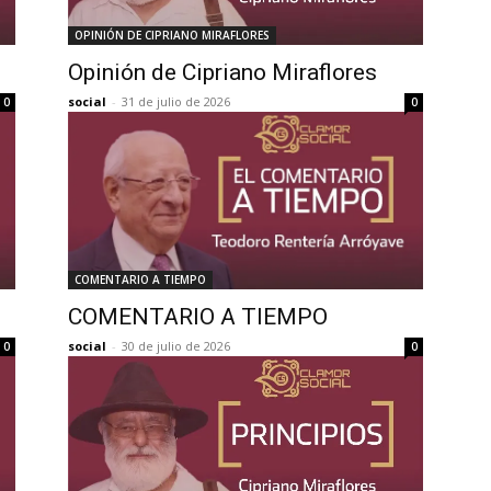
OPINIÓN DE CIPRIANO MIRAFLORES
Opinión de Cipriano Miraflores
social
-
31 de julio de 2026
0
0
COMENTARIO A TIEMPO
COMENTARIO A TIEMPO
social
-
30 de julio de 2026
0
0