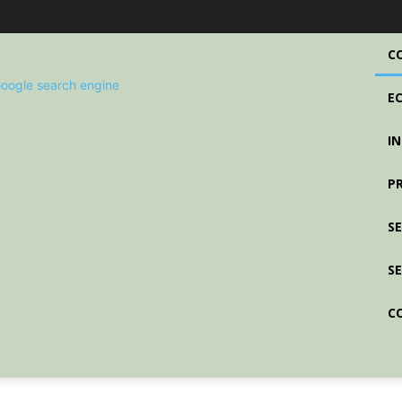
C
E
I
P
S
SE
C