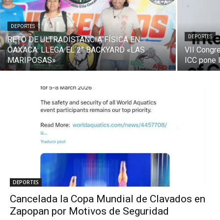
DEPORTES
DEPORTES
RETO DE ULTRADISTANCIA FÍSICA EN
OAXACA: LLEGA EL 2° BACKYARD «LAS
VII Congre
MARIPOSAS»
ICC pone 
DEPORTES
Cancelada la Copa Mundial de Clavados en
Zapopan por Motivos de Seguridad