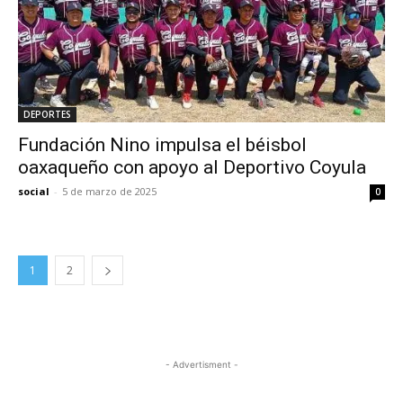
DEPORTES
Fundación Nino impulsa el béisbol
oaxaqueño con apoyo al Deportivo Coyula
social
-
5 de marzo de 2025
0
1
2
- Advertisment -