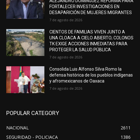
ALEJANDRO DOMÍNGUEZ REFORMA PARA
FORTALECER INVESTIGACIONES EN
DESAPARICIÓN DE MUJERES MIGRANTES
7 de agosto de 2026
CIENTOS DE FAMILIAS VIVEN JUNTO A
UNA CLOACA A CIELO ABIERTO; COLONOS
TK EXIGE ACCIONES INMEDIATAS PARA
PROTEGER LA SALUD PÚBLICA
7 de agosto de 2026
Consolida Luis Alfonso Silva Romo la
defensa histórica de los pueblos indígenas
y afromexicanos de Oaxaca
7 de agosto de 2026
POPULAR CATEGORY
NACIONAL
2611
SEGURIDAD - POLICIACA
1386