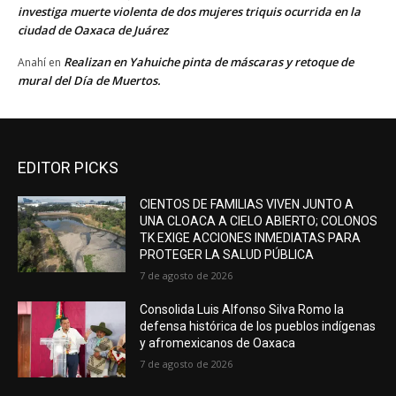
investiga muerte violenta de dos mujeres triquis ocurrida en la
ciudad de Oaxaca de Juárez
Realizan en Yahuiche pinta de máscaras y retoque de
Anahí
en
mural del Día de Muertos.
EDITOR PICKS
CIENTOS DE FAMILIAS VIVEN JUNTO A
UNA CLOACA A CIELO ABIERTO; COLONOS
TK EXIGE ACCIONES INMEDIATAS PARA
PROTEGER LA SALUD PÚBLICA
7 de agosto de 2026
Consolida Luis Alfonso Silva Romo la
defensa histórica de los pueblos indígenas
y afromexicanos de Oaxaca
7 de agosto de 2026