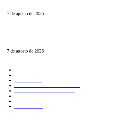
MUJERES MIGRANTES
7 de agosto de 2026
CIENTOS DE FAMILIAS VIVEN JUNTO A UNA CLOACA A CIELO
ABIERTO; COLONOS TK EXIGE ACCIONES INMEDIATAS PARA
PROTEGER LA SALUD PÚBLICA
7 de agosto de 2026
POPULAR CATEGORY
NACIONAL
2611
SEGURIDAD - POLICIACA
1386
POLITICA
699
CLIMA - MEDIO AMBIENTE
532
COMENTARIO A TIEMPO
500
LOCAL
459
OPINIÓN DE CIPRIANO MIRAFLORES
445
CULTURA
266