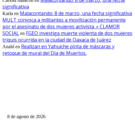
Carlota malacon
en
significativa
Malacontando: 8 de marzo, una fecha significativa
Karla
en
MULT convoca a militantes a movilización permanente
por el asesinato de dos mujeres activista. » CLAMOR
SOCIAL
FGEO investiga muerte violenta de dos mujeres
en
triquis ocurrida en la ciudad de Oaxaca de Juárez
Realizan en Yahuiche pinta de máscaras y
Anahí
en
retoque de mural del Día de Muertos.
EDITOR PICKS
LLUVIAS PUNTUALES INTENSAS EN ZONAS DE SINALOA Y
NAYARIT; Y PUNTUALES MUY FUERTES EN ZONAS DE SONORA,
CHIHUAHUA, DURANGO, JALISCO, MICHOACÁN, ESTADO DE
MÉXICO,...
8 de agosto de 2026
PRESENTA DIPUTADO DEL PRI ALEJANDRO DOMÍNGUEZ REFO