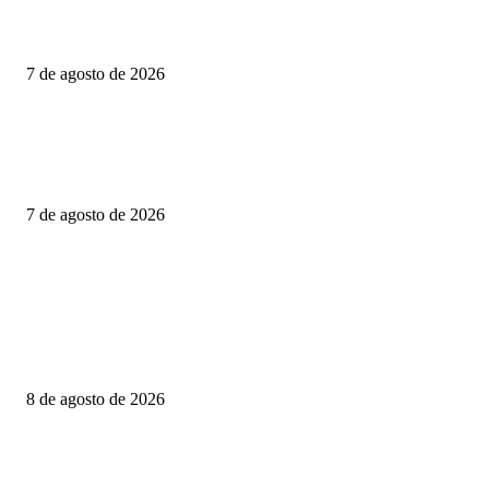
PARA FORTALECER INVESTIGACIONES EN DESAPARICIÓN DE
MUJERES MIGRANTES
7 de agosto de 2026
CIENTOS DE FAMILIAS VIVEN JUNTO A UNA CLOACA A CIELO
ABIERTO; COLONOS TK EXIGE ACCIONES INMEDIATAS PARA
PROTEGER LA SALUD PÚBLICA
7 de agosto de 2026
POPULAR POSTS
LLUVIAS PUNTUALES INTENSAS EN ZONAS DE SINALOA Y
NAYARIT; Y PUNTUALES MUY FUERTES EN ZONAS DE SONORA,
CHIHUAHUA, DURANGO, JALISCO, MICHOACÁN, ESTADO DE
MÉXICO,...
8 de agosto de 2026
PRESENTA DIPUTADO DEL PRI ALEJANDRO DOMÍNGUEZ REFO
PARA FORTALECER INVESTIGACIONES EN DESAPARICIÓN DE