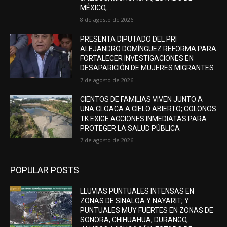
MÉXICO,...
8 de agosto de 2026
PRESENTA DIPUTADO DEL PRI
ALEJANDRO DOMÍNGUEZ REFORMA PARA
FORTALECER INVESTIGACIONES EN
DESAPARICIÓN DE MUJERES MIGRANTES
7 de agosto de 2026
CIENTOS DE FAMILIAS VIVEN JUNTO A
UNA CLOACA A CIELO ABIERTO; COLONOS
TK EXIGE ACCIONES INMEDIATAS PARA
PROTEGER LA SALUD PÚBLICA
7 de agosto de 2026
POPULAR POSTS
LLUVIAS PUNTUALES INTENSAS EN
ZONAS DE SINALOA Y NAYARIT; Y
PUNTUALES MUY FUERTES EN ZONAS DE
SONORA, CHIHUAHUA, DURANGO,