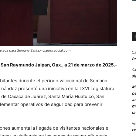
Oaxaca para Semana Santa.- clamorsocial.com
Ca
fe
San Raymundo Jalpan, Oax., a 21 de marzo de 2025.-
Ka
si
habitantes durante el periodo vacacional de Semana
MU
rnández presentó una iniciativa en la LXVI Legislatura
pe
s de Oaxaca de Juárez, Santa María Huatulco, San
ac
lementar operativos de seguridad para prevenir
mu
la
An
iones aumenta la llegada de visitantes nacionales e
re
lecer la vigilancia en las zonas de mayor afluencia.