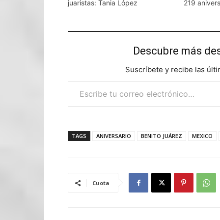
juaristas: Tania López
219 anivers
Descubre más d
Suscríbete y recibe las últ
Escribe tu correo electrónico…
TAGS
ANIVERSARIO
BENITO JUÁREZ
MEXICO
Cuota