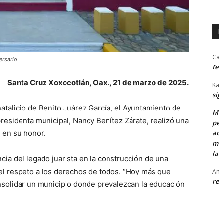
Ca
ersario
fe
Santa Cruz Xoxocotlán, Oax., 21 de marzo de 2025.
Ka
si
atalicio de Benito Juárez García, el Ayuntamiento de
MU
residenta municipal, Nancy Benítez Zárate, realizó una
pe
l en su honor.
ac
mu
la
ncia del legado juarista en la construcción de una
y el respeto a los derechos de todos. “Hoy más que
An
re
solidar un municipio donde prevalezcan la educación