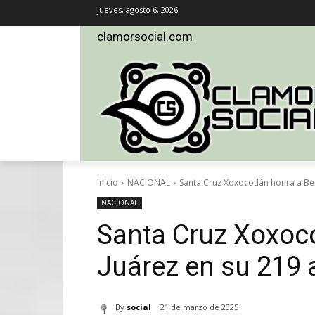
jueves, agosto 6, 2026
clamorsocial.com
Inicio
NACIONAL
Santa Cruz Xoxocotlán honra a Ben
NACIONAL
Santa Cruz Xoxoco
Juárez en su 219 
By
social
21 de marzo de 2025