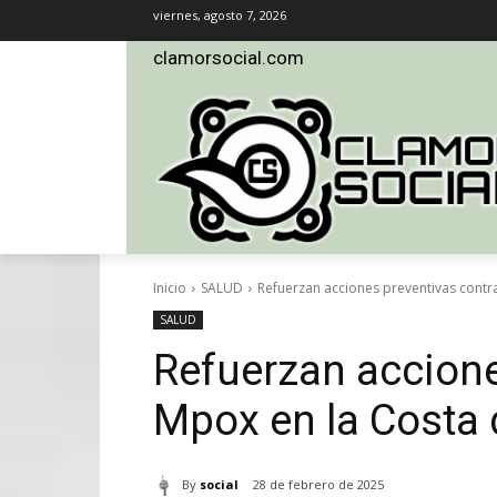
viernes, agosto 7, 2026
clamorsocial.com
Inicio
SALUD
Refuerzan acciones preventivas contr
SALUD
Refuerzan accione
Mpox en la Costa
By
social
28 de febrero de 2025