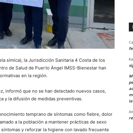
Ca
fe
Ka
la símica), la Jurisdicción Sanitaria 4 Costa de los
si
entro de Salud de Puerto Ángel IMSS-Bienestar han
ormativas en la región.
MU
pe
ac
rez, informó que no se han detectado nuevos casos,
mu
ca y la difusión de medidas preventivas.
la
An
onocimiento temprano de síntomas como fiebre, dolor
re
llamado a la población a mantener prácticas de sexo
 síntomas y reforzar la higiene con lavado frecuente