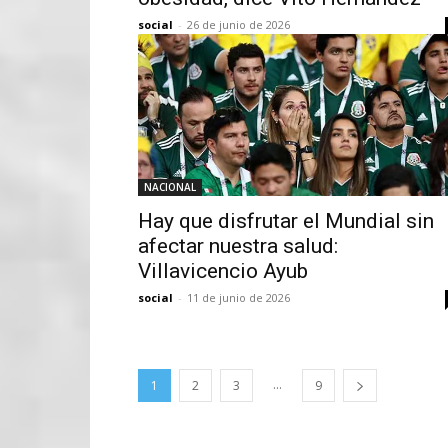
social
-
26 de junio de 2026
NACIONAL
Hay que disfrutar el Mundial sin
afectar nuestra salud:
Villavicencio Ayub
social
-
11 de junio de 2026
...
1
2
3
9