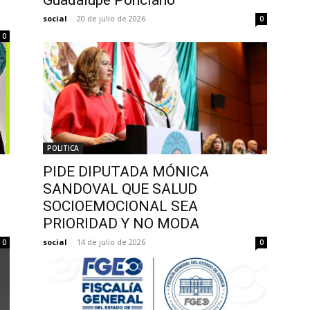
Guadalupe Ponciano
social
-
20 de julio de 2026
0
0
POLITICA
PIDE DIPUTADA MÓNICA
SANDOVAL QUE SALUD
SOCIOEMOCIONAL SEA
PRIORIDAD Y NO MODA
social
-
14 de julio de 2026
0
0