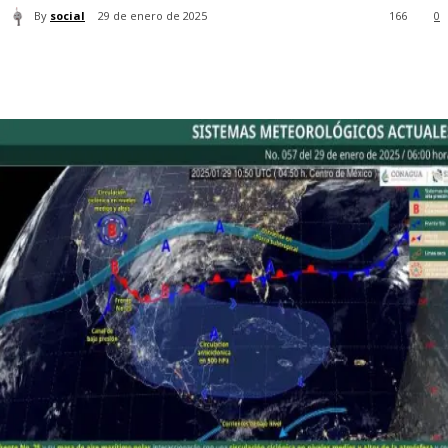
By
social
29 de enero de 2025
166
0