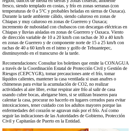
región; bancos de niebla en sierras y zonas costeras; ambiente
fresco, siendo templado en costas, y frío en zonas serranas (con
temperaturas de 0 a 5°C y probables heladas en sierras de Oaxaca).
Durante la tarde ambiente cálido, siendo caluroso en zonas de
Chiapas y muy caluroso en zonas de Guerrero y Oaxaca;
incremento de nubosidad con chubascos con descargas eléctricas en
Chiapas y lluvias aisladas en zonas de Guerrero y Oaxaca. Viento
de dirección variable de 10 a 20 km/h con rachas de 30 a 40 km/h
en zonas de Guerrero y de componente norte de 15 a 25 km/h con
rachas de 40 a 60 km/h en el istmo y golfo de Tehuantepec,
disminuyendo en el transcurso de la tarde.
Recomendaciones: Consultar los boletines que emite la CONAGUA
a través de la Coordinación Estatal de Protección Civil y Gestión de
Riesgos (CEPCYGR), tomar precauciones ante el frío, tomar
líquidos calientes, mantener la casa ventilada si usan anafres o
chimeneas para evitar la acumulación de CO2, no realizar
actividades al aire libre, evitar respirar aire frío al salir de casa
usando cubre bocas, abrigarse bien, si se utilizan braseros para
calentar la casa, procurar no hacerlo en lugares cerrados para evitar
intoxicaciones, tener cuidado con los adultos mayores porque las
enfermedades del corazón se agravan más por el frío. Así como
seguir las indicaciones de las Autoridades de Gobierno, Protección
Civil y Capitanías de Puerto en la Entidad.