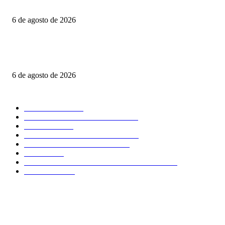
A SINALOA EN LA AGENDA INTERNACIONAL
6 de agosto de 2026
FGR obtiene orden de aprehensión contra el exgobernador Ángel Aguirre p
caso Ayotzinapa
6 de agosto de 2026
POPULAR CATEGORY
NACIONAL
2603
SEGURIDAD - POLICIACA
1384
POLITICA
693
CLIMA - MEDIO AMBIENTE
530
COMENTARIO A TIEMPO
499
LOCAL
458
OPINIÓN DE CIPRIANO MIRAFLORES
444
CULTURA
266