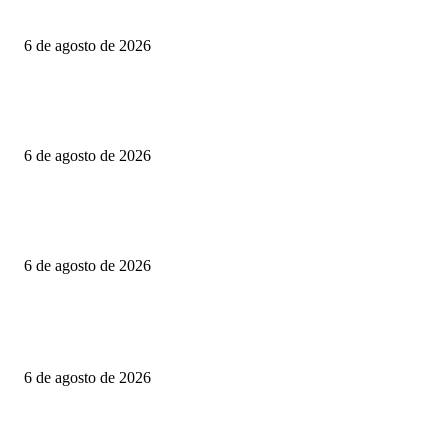
Explosión de pipa de gas en la colonia las Granjas, en Morelos
6 de agosto de 2026
DE NUEVA YORK AL CAPITOLIO Y HARVARD: MARIO ZAMORA 
A SINALOA EN LA AGENDA INTERNACIONAL
6 de agosto de 2026
FGR obtiene orden de aprehensión contra el exgobernador Ángel Aguirre p
caso Ayotzinapa
6 de agosto de 2026
POPULAR POSTS
Explosión de pipa de gas en la colonia las Granjas, en Morelos
6 de agosto de 2026
DE NUEVA YORK AL CAPITOLIO Y HARVARD: MARIO ZAMORA 