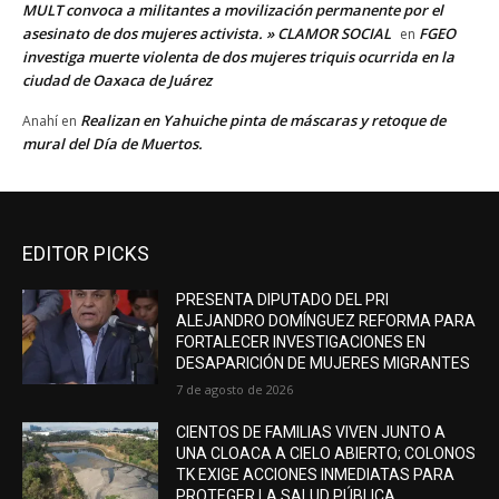
MULT convoca a militantes a movilización permanente por el
asesinato de dos mujeres activista. » CLAMOR SOCIAL
FGEO
en
investiga muerte violenta de dos mujeres triquis ocurrida en la
ciudad de Oaxaca de Juárez
Realizan en Yahuiche pinta de máscaras y retoque de
Anahí
en
mural del Día de Muertos.
EDITOR PICKS
PRESENTA DIPUTADO DEL PRI
ALEJANDRO DOMÍNGUEZ REFORMA PARA
FORTALECER INVESTIGACIONES EN
DESAPARICIÓN DE MUJERES MIGRANTES
7 de agosto de 2026
CIENTOS DE FAMILIAS VIVEN JUNTO A
UNA CLOACA A CIELO ABIERTO; COLONOS
TK EXIGE ACCIONES INMEDIATAS PARA
PROTEGER LA SALUD PÚBLICA