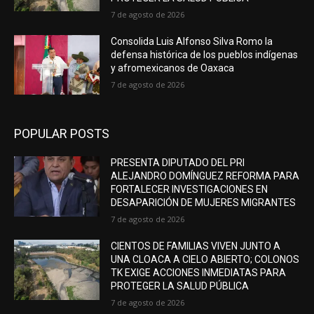
7 de agosto de 2026
Consolida Luis Alfonso Silva Romo la
defensa histórica de los pueblos indígenas
y afromexicanos de Oaxaca
7 de agosto de 2026
POPULAR POSTS
PRESENTA DIPUTADO DEL PRI
ALEJANDRO DOMÍNGUEZ REFORMA PARA
FORTALECER INVESTIGACIONES EN
DESAPARICIÓN DE MUJERES MIGRANTES
7 de agosto de 2026
CIENTOS DE FAMILIAS VIVEN JUNTO A
UNA CLOACA A CIELO ABIERTO; COLONOS
TK EXIGE ACCIONES INMEDIATAS PARA
PROTEGER LA SALUD PÚBLICA
7 de agosto de 2026