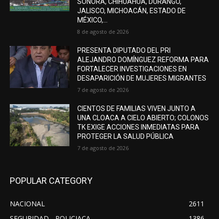
SONORA, CHIHUAHUA, DURANGO,
JALISCO, MICHOACÁN, ESTADO DE
MÉXICO,...
8 de agosto de 2026
PRESENTA DIPUTADO DEL PRI
ALEJANDRO DOMÍNGUEZ REFORMA PARA
FORTALECER INVESTIGACIONES EN
DESAPARICIÓN DE MUJERES MIGRANTES
7 de agosto de 2026
CIENTOS DE FAMILIAS VIVEN JUNTO A
UNA CLOACA A CIELO ABIERTO; COLONOS
TK EXIGE ACCIONES INMEDIATAS PARA
PROTEGER LA SALUD PÚBLICA
7 de agosto de 2026
POPULAR CATEGORY
NACIONAL
2611
SEGURIDAD - POLICIACA
1386