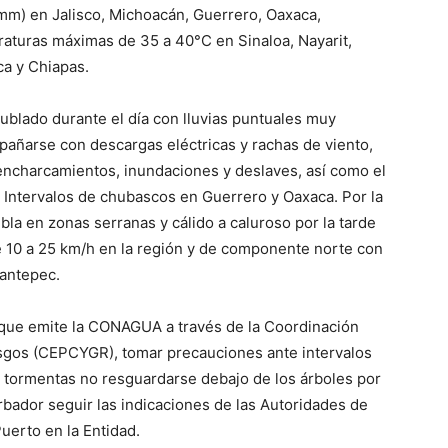
mm) en Jalisco, Michoacán, Guerrero, Oaxaca,
turas máximas de 35 a 40°C en Sinaloa, Nayarit,
ca y Chiapas.
nublado durante el día con lluvias puntuales muy
pañarse con descargas eléctricas y rachas de viento,
 encharcamientos, inundaciones y deslaves, así como el
. Intervalos de chubascos en Guerrero y Oaxaca. Por la
la en zonas serranas y cálido a caluroso por la tarde
de 10 a 25 km/h en la región y de componente norte con
uantepec.
que emite la CONAGUA a través de la Coordinación
iesgos (CEPCYGR), tomar precauciones ante intervalos
s tormentas no resguardarse debajo de los árboles por
rbador seguir las indicaciones de las Autoridades de
uerto en la Entidad.