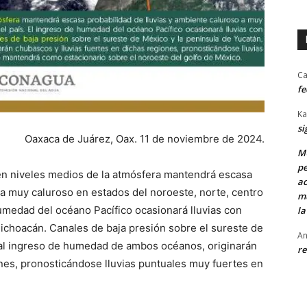
Ca
fe
Ka
si
Oaxaca de Juárez, Oax. 11 de noviembre de 2024.
MU
pe
a en niveles medios de la atmósfera mantendrá escasa
ac
 a muy caluroso en estados del noroeste, norte, centro
mu
 humedad del océano Pacífico ocasionará lluvias con
la
ichoacán. Canales de baja presión sobre el sureste de
An
 al ingreso de humedad de ambos océanos, originarán
re
ones, pronosticándose lluvias puntuales muy fuertes en