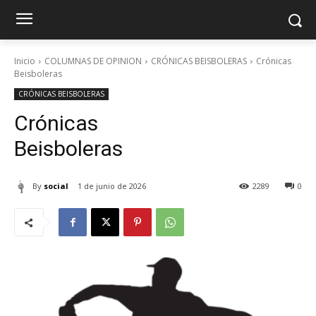
Inicio
COLUMNAS DE OPINION
CRÓNICAS BEISBOLERAS
Crónicas
Beisboleras
CRÓNICAS BEISBOLERAS
Crónicas
Beisbolera
By
social
1 de junio de 2026
2289
0