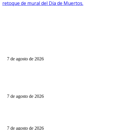
retoque de mural del Día de Muertos.
EDITOR PICKS
PRESENTA DIPUTADO DEL PRI ALEJANDRO DOMÍNGUEZ REFO
PARA FORTALECER INVESTIGACIONES EN DESAPARICIÓN DE
MUJERES MIGRANTES
7 de agosto de 2026
CIENTOS DE FAMILIAS VIVEN JUNTO A UNA CLOACA A CIELO
ABIERTO; COLONOS TK EXIGE ACCIONES INMEDIATAS PARA
PROTEGER LA SALUD PÚBLICA
7 de agosto de 2026
Consolida Luis Alfonso Silva Romo la defensa histórica de los pueblos
indígenas y afromexicanos de Oaxaca
7 de agosto de 2026