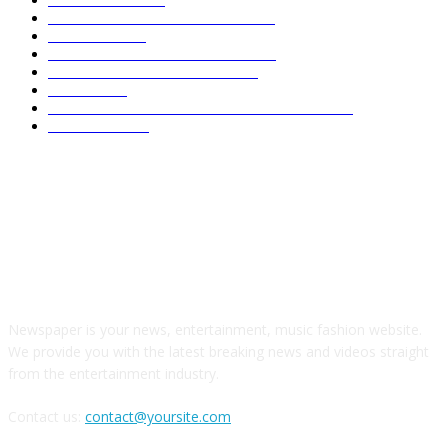
SEGURIDAD - POLICIACA
1386
POLITICA
699
CLIMA - MEDIO AMBIENTE
531
COMENTARIO A TIEMPO
500
LOCAL
459
OPINIÓN DE CIPRIANO MIRAFLORES
445
CULTURA
266
ABOUT US
Newspaper is your news, entertainment, music fashion website.
We provide you with the latest breaking news and videos straight
from the entertainment industry.
Contact us:
contact@yoursite.com