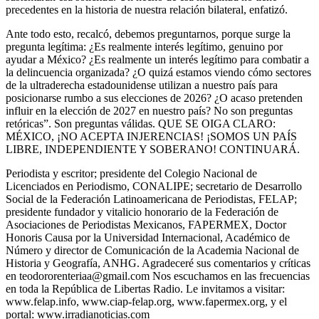
precedentes en la historia de nuestra relación bilateral, enfatizó.
Ante todo esto, recalcó, debemos preguntarnos, porque surge la
pregunta legítima: ¿Es realmente interés legítimo, genuino por
ayudar a México? ¿Es realmente un interés legítimo para combatir a
la delincuencia organizada? ¿O quizá estamos viendo cómo sectores
de la ultraderecha estadounidense utilizan a nuestro país para
posicionarse rumbo a sus elecciones de 2026? ¿O acaso pretenden
influir en la elección de 2027 en nuestro país? No son preguntas
retóricas”. Son preguntas válidas. QUE SE OIGA CLARO:
MÉXICO, ¡NO ACEPTA INJERENCIAS! ¡SOMOS UN PAÍS
LIBRE, INDEPENDIENTE Y SOBERANO! CONTINUARÁ.
Periodista y escritor; presidente del Colegio Nacional de
Licenciados en Periodismo, CONALIPE; secretario de Desarrollo
Social de la Federación Latinoamericana de Periodistas, FELAP;
presidente fundador y vitalicio honorario de la Federación de
Asociaciones de Periodistas Mexicanos, FAPERMEX, Doctor
Honoris Causa por la Universidad Internacional, Académico de
Número y director de Comunicación de la Academia Nacional de
Historia y Geografía, ANHG. Agradeceré sus comentarios y críticas
en teodororenteriaa@gmail.com Nos escuchamos en las frecuencias
en toda la República de Libertas Radio. Le invitamos a visitar:
www.felap.info, www.ciap-felap.org, www.fapermex.org, y el
portal: www.irradianoticias.com