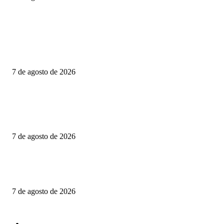
POPULAR POSTS
PRESENTA DIPUTADO DEL PRI ALEJANDRO DOMÍNGUEZ REFO
PARA FORTALECER INVESTIGACIONES EN DESAPARICIÓN DE
MUJERES MIGRANTES
7 de agosto de 2026
CIENTOS DE FAMILIAS VIVEN JUNTO A UNA CLOACA A CIELO
ABIERTO; COLONOS TK EXIGE ACCIONES INMEDIATAS PARA
PROTEGER LA SALUD PÚBLICA
7 de agosto de 2026
Consolida Luis Alfonso Silva Romo la defensa histórica de los pueblos
indígenas y afromexicanos de Oaxaca
7 de agosto de 2026
POPULAR CATEGORY
NACIONAL
2611