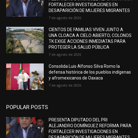
FORTALECER INVESTIGACIONES EN
DESAPARICIÓN DE MUJERES MIGRANTES
7 de agosto de 2026
CIENTOS DE FAMILIAS VIVEN JUNTO A
UNA CLOACA A CIELO ABIERTO; COLONOS
TK EXIGE ACCIONES INMEDIATAS PARA
PROTEGER LA SALUD PÚBLICA
7 de agosto de 2026
Consolida Luis Alfonso Silva Romo la
defensa histórica de los pueblos indígenas
y afromexicanos de Oaxaca
7 de agosto de 2026
POPULAR POSTS
PRESENTA DIPUTADO DEL PRI
ALEJANDRO DOMÍNGUEZ REFORMA PARA
FORTALECER INVESTIGACIONES EN
DESAPARICIÓN DE MUJERES MIGRANTES