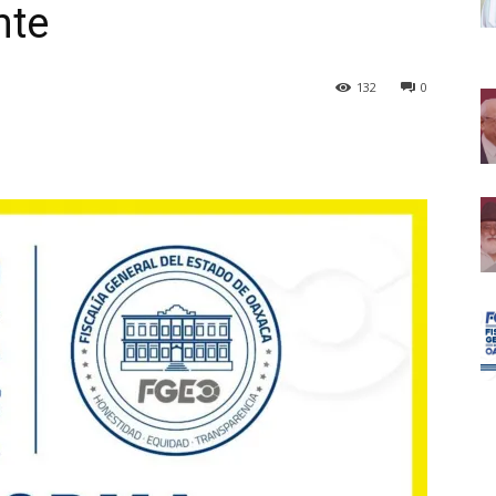
nte
132
0