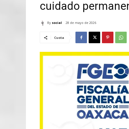
cuidado permane
By
social
28 de mayo de 2026
Cuota