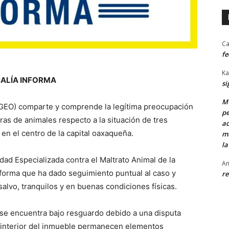
Ca
fe
Ka
CALÍA INFORMA
si
MU
(FGEO) comparte y comprende la legítima preocupación
pe
ras de animales respecto a la situación de tres
ac
 en el centro de la capital oaxaqueña.
mu
la
nidad Especializada contra el Maltrato Animal de la
An
informa que ha dado seguimiento puntual al caso y
re
alvo, tranquilos y en buenas condiciones físicas.
e se encuentra bajo resguardo debido a una disputa
al interior del inmueble permanecen elementos