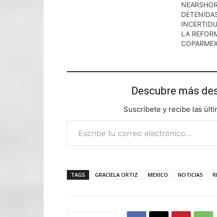
NEARSHOR
DETENIDA
INCERTIDU
LA REFORM
COPARME
Descubre más d
Suscríbete y recibe las últ
Escribe tu correo electrónico…
TAGS
GRACIELA ORTIZ
MEXICO
NOTICIAS
R