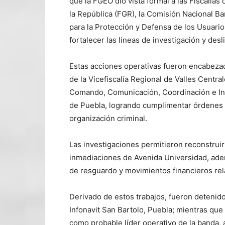
que la FGEO dio vista formal a las Fiscalías
la República (FGR), la Comisión Nacional Ba
para la Protección y Defensa de los Usuari
fortalecer las líneas de investigación y des
Estas acciones operativas fueron encabezada
de la Vicefiscalía Regional de Valles Centra
Comando, Comunicación, Coordinación e Inte
de Puebla, logrando cumplimentar órdenes 
organización criminal.
Las investigaciones permitieron reconstruir 
inmediaciones de Avenida Universidad, ademá
de resguardo y movimientos financieros rela
Derivado de estos trabajos, fueron detenido
Infonavit San Bartolo, Puebla; mientras que 
como probable líder operativo de la banda, 