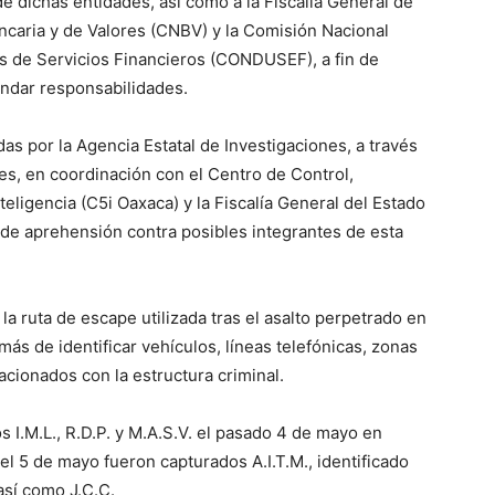
 de dichas entidades, así como a la Fiscalía General de
ncaria y de Valores (CNBV) y la Comisión Nacional
os de Servicios Financieros (CONDUSEF), a fin de
lindar responsabilidades.
s por la Agencia Estatal de Investigaciones, a través
les, en coordinación con el Centro de Control,
ligencia (C5i Oaxaca) y la Fiscalía General del Estado
de aprehensión contra posibles integrantes de esta
la ruta de escape utilizada tras el asalto perpetrado en
s de identificar vehículos, líneas telefónicas, zonas
cionados con la estructura criminal.
s I.M.L., R.D.P. y M.A.S.V. el pasado 4 de mayo en
el 5 de mayo fueron capturados A.I.T.M., identificado
así como J.C.C.