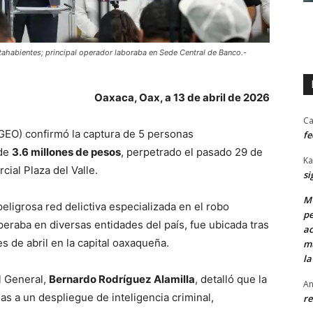
tahabientes; principal operador laboraba en Sede Central de Banco.-
Oaxaca, Oax, a 13 de abril de 2026
Ca
FGEO) confirmó la captura de 5 personas
fe
 de
3.6 millones de pesos
, perpetrado el pasado 29 de
Ka
cial Plaza del Valle.
si
MU
eligrosa red delictiva especializada en el robo
pe
eraba en diversas entidades del país, fue ubicada tras
ac
s de abril en la capital oaxaqueña.
mu
la
l General,
Bernardo Rodríguez Alamilla
, detalló que la
An
as a un despliegue de inteligencia criminal,
re