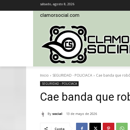
sábado, agosto 8, 2026
clamorsocial.com
Inicio
SEGURIDAD - POLICIACA
Cae banda que robó
SEGURIDAD - POLICIACA
Cae banda que ro
By
social
13 de mayo de 2026
Cuota