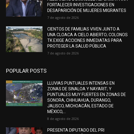
FORTALECER INVESTIGACIONES EN
DESAPARICIÓN DE MUJERES MIGRANTES
7 de agosto de 2026
CIENTOS DE FAMILIAS VIVEN JUNTO A
UNA CLOACA A CIELO ABIERTO; COLONOS
TK EXIGE ACCIONES INMEDIATAS PARA
PROTEGER LA SALUD PÚBLICA
7 de agosto de 2026
POPULAR POSTS
LLUVIAS PUNTUALES INTENSAS EN
ZONAS DE SINALOA Y NAYARIT; Y
PUNTUALES MUY FUERTES EN ZONAS DE
SONORA, CHIHUAHUA, DURANGO,
JALISCO, MICHOACÁN, ESTADO DE
MÉXICO,...
8 de agosto de 2026
PRESENTA DIPUTADO DEL PRI