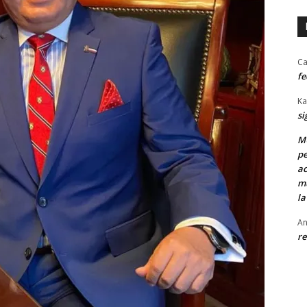
Ca
fe
Ka
si
MU
pe
ac
mu
la
An
re