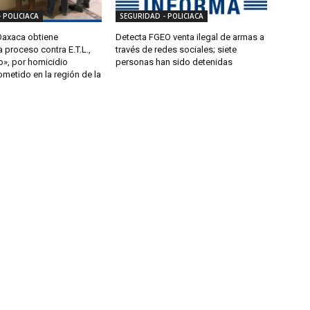
 POLICIACA
SEGURIDAD - POLICIACA
 Oaxaca obtiene
Detecta FGEO venta ilegal de armas a
a proceso contra E.T.L.,
través de redes sociales; siete
lo», por homicidio
personas han sido detenidas
ometido en la región de la