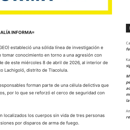
CALÍA INFORMA=
Ca
GEO) estableció una sólida línea de investigación e
fe
de tomar conocimiento en torno a una agresión con
Ka
e de este miércoles 8 de abril de 2026, al interior de
si
 Lachigoló, distrito de Tlacolula.
MU
pe
responsables forman parte de una célula delictiva que
ac
os, por lo que se reforzó el cerco de seguridad con
mu
la
An
n localizados los cuerpos sin vida de tres personas
re
siones por disparos de arma de fuego.