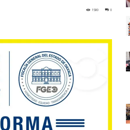
1580
0