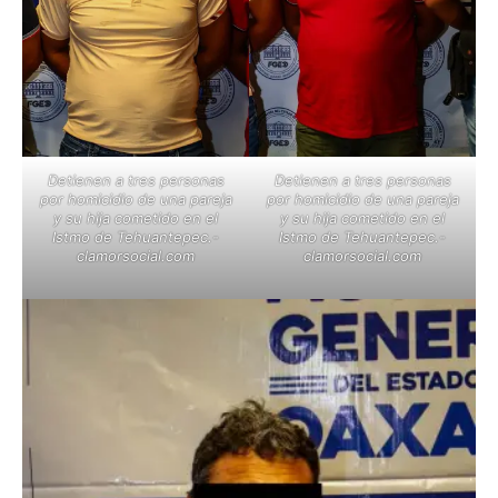
Detienen a tres personas
Detienen a tres personas
por homicidio de una pareja
por homicidio de una pareja
y su hija cometido en el
y su hija cometido en el
Istmo de Tehuantepec.-
Istmo de Tehuantepec.-
clamorsocial.com
clamorsocial.com