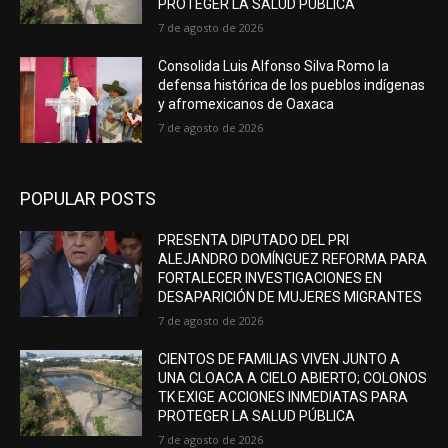
PROTEGER LA SALUD PÚBLICA
7 de agosto de 2026
Consolida Luis Alfonso Silva Romo la
defensa histórica de los pueblos indígenas
y afromexicanos de Oaxaca
7 de agosto de 2026
POPULAR POSTS
PRESENTA DIPUTADO DEL PRI
ALEJANDRO DOMÍNGUEZ REFORMA PARA
FORTALECER INVESTIGACIONES EN
DESAPARICIÓN DE MUJERES MIGRANTES
7 de agosto de 2026
CIENTOS DE FAMILIAS VIVEN JUNTO A
UNA CLOACA A CIELO ABIERTO; COLONOS
TK EXIGE ACCIONES INMEDIATAS PARA
PROTEGER LA SALUD PÚBLICA
7 de agosto de 2026