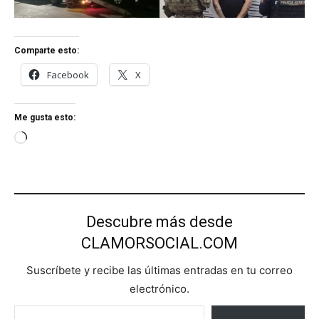
Comparte esto:
Facebook
X
Me gusta esto:
C
a
r
g
a
Descubre más desde
n
CLAMORSOCIAL.COM
d
o
Suscríbete y recibe las últimas entradas en tu correo
.
electrónico.
Escribe tu correo electrónico…
.