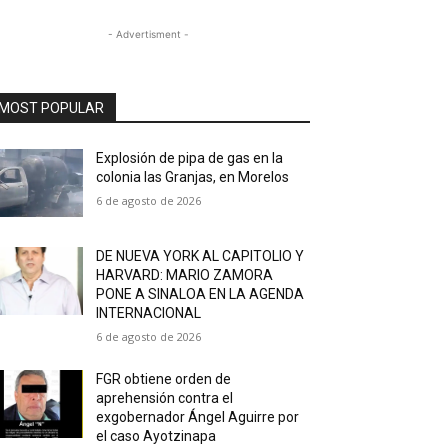
- Advertisment -
MOST POPULAR
Explosión de pipa de gas en la
colonia las Granjas, en Morelos
6 de agosto de 2026
DE NUEVA YORK AL CAPITOLIO Y
HARVARD: MARIO ZAMORA
PONE A SINALOA EN LA AGENDA
INTERNACIONAL
6 de agosto de 2026
FGR obtiene orden de
aprehensión contra el
exgobernador Ángel Aguirre por
el caso Ayotzinapa