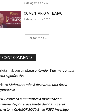
6 de agosto de 2026
COMENTARIO A TIEMPO
6 de agosto de 2026
Cargar más
RECENT COMMENTS
Malacontando: 8 de marzo, una
rlota malacon
en
cha significativa
Malacontando: 8 de marzo, una fecha
rla
en
gnificativa
LT convoca a militantes a movilización
rmanente por el asesinato de dos mujeres
tivista. » CLAMOR SOCIAL
FGEO investiga
en