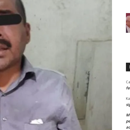
Ca
fe
Ka
si
MU
pe
ac