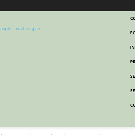
C
E
I
P
S
SE
C