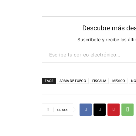
Descubre más d
Suscríbete y recibe las últ
Escribe tu correo electrónico…
TAGS
ARMA DE FUEGO
FISCALIA
MEXICO
NO
Cuota