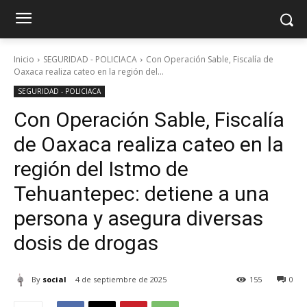
Inicio
SEGURIDAD - POLICIACA
Con Operación Sable, Fiscalía de
Oaxaca realiza cateo en la región del...
SEGURIDAD - POLICIACA
Con Operación Sable, Fiscalía
de Oaxaca realiza cateo en la
región del Istmo de
Tehuantepec: detiene a una
persona y asegura diversas
dosis de drogas
By
social
4 de septiembre de 2025
155
0