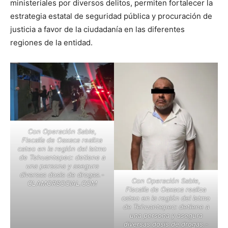
ministeriales por diversos delitos, permiten fortalecer la
estrategia estatal de seguridad pública y procuración de
justicia a favor de la ciudadanía en las diferentes
regiones de la entidad.
Con Operación Sable,
Fiscalía de Oaxaca realiza
cateo en la región del Istmo
de Tehuantepec: detiene a
una persona y asegura
diversas dosis de drogas.-
Con Operación Sable,
CLAMORSOCIAL.COM
Fiscalía de Oaxaca realiza
cateo en la región del Istmo
de Tehuantepec: detiene a
una persona y asegura
diversas dosis de drogas.-