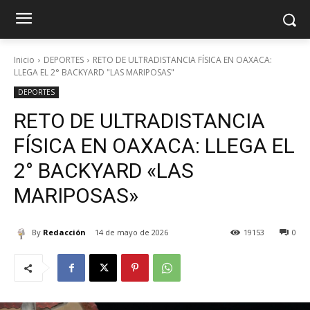
Inicio
DEPORTES
RETO DE ULTRADISTANCIA FÍSICA EN OAXACA:
LLEGA EL 2° BACKYARD "LAS MARIPOSAS"
DEPORTES
RETO DE ULTRADISTANCIA
FÍSICA EN OAXACA: LLEGA EL
2° BACKYARD «LAS
MARIPOSAS»
By
Redacción
14 de mayo de 2026
19153
0