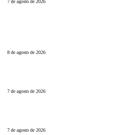
7 de agosto de 2026
POPULAR POSTS
LLUVIAS PUNTUALES INTENSAS EN ZONAS DE SINALOA Y
NAYARIT; Y PUNTUALES MUY FUERTES EN ZONAS DE SONORA,
CHIHUAHUA, DURANGO, JALISCO, MICHOACÁN, ESTADO DE
MÉXICO,...
8 de agosto de 2026
PRESENTA DIPUTADO DEL PRI ALEJANDRO DOMÍNGUEZ REFO
PARA FORTALECER INVESTIGACIONES EN DESAPARICIÓN DE
MUJERES MIGRANTES
7 de agosto de 2026
CIENTOS DE FAMILIAS VIVEN JUNTO A UNA CLOACA A CIELO
ABIERTO; COLONOS TK EXIGE ACCIONES INMEDIATAS PARA
PROTEGER LA SALUD PÚBLICA
7 de agosto de 2026