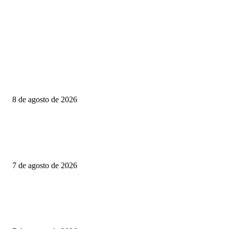
EDITOR PICKS
LLUVIAS PUNTUALES INTENSAS EN ZONAS DE SINALOA Y
NAYARIT; Y PUNTUALES MUY FUERTES EN ZONAS DE SONORA,
CHIHUAHUA, DURANGO, JALISCO, MICHOACÁN, ESTADO DE
MÉXICO,...
8 de agosto de 2026
PRESENTA DIPUTADO DEL PRI ALEJANDRO DOMÍNGUEZ REFO
PARA FORTALECER INVESTIGACIONES EN DESAPARICIÓN DE
MUJERES MIGRANTES
7 de agosto de 2026
CIENTOS DE FAMILIAS VIVEN JUNTO A UNA CLOACA A CIELO
ABIERTO; COLONOS TK EXIGE ACCIONES INMEDIATAS PARA
PROTEGER LA SALUD PÚBLICA