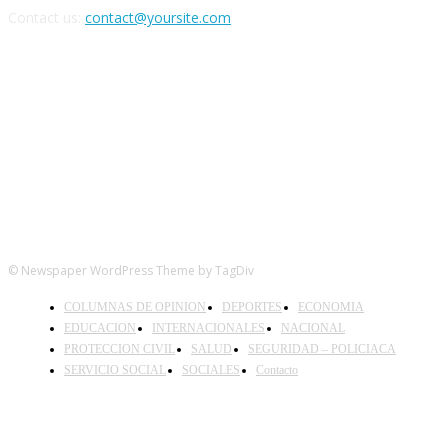
Contact us:
contact@yoursite.com
FOLLOW US
© Newspaper WordPress Theme by TagDiv
COLUMNAS DE OPINION
DEPORTES
ECONOMIA
EDUCACION
INTERNACIONALES
NACIONAL
PROTECCION CIVIL
SALUD
SEGURIDAD – POLICIACA
SERVICIO SOCIAL
SOCIALES
Contacto