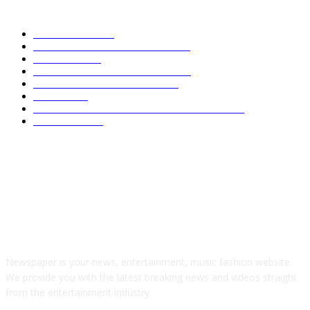
POPULAR CATEGORY
NACIONAL
2611
SEGURIDAD - POLICIACA
1386
POLITICA
699
CLIMA - MEDIO AMBIENTE
532
COMENTARIO A TIEMPO
500
LOCAL
459
OPINIÓN DE CIPRIANO MIRAFLORES
445
CULTURA
266
ABOUT US
Newspaper is your news, entertainment, music fashion website.
We provide you with the latest breaking news and videos straight
from the entertainment industry.