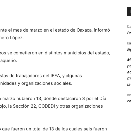
Ca
ante el mes de marzo en el estado de Oaxaca, informó
fe
mero López.
Ka
si
eos se cometieron en distintos municipios del estado,
MU
axaqueño.
pe
ac
as de trabajadores del IEEA, y algunas
mu
nidades y organizaciones sociales.
la
An
 marzo hubieron 13, donde destacaron 3 por el Día
re
Rojo, la Sección 22, CODEDI y otras organizaciones
 que fueron un total de 13 de los cuales seis fueron