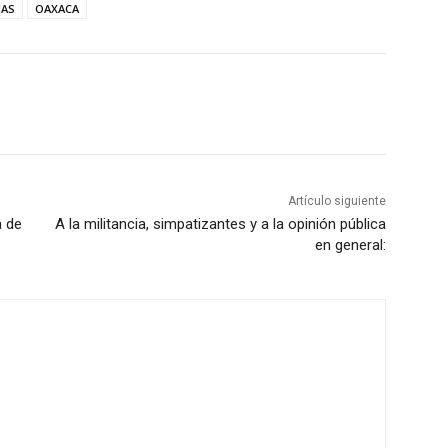
IAS
OAXACA
Artículo siguiente
a de
A la militancia, simpatizantes y a la opinión pública
en general: