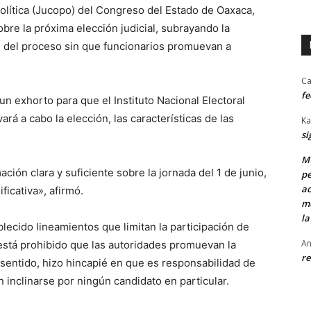
olítica (Jucopo) del Congreso del Estado de Oaxaca,
re la próxima elección judicial, subrayando la
n del proceso sin que funcionarios promuevan a
Ca
fe
un exhorto para que el Instituto Nacional Electoral
ará a cabo la elección, las características de las
Ka
si
MU
ión clara y suficiente sobre la jornada del 1 de junio,
pe
ac
ficativa», afirmó.
mu
la
lecido lineamientos que limitan la participación de
An
 está prohibido que las autoridades promuevan la
re
e sentido, hizo hincapié en que es responsabilidad de
n inclinarse por ningún candidato en particular.