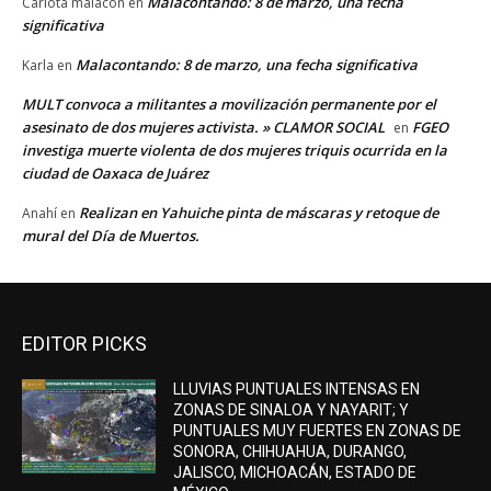
Malacontando: 8 de marzo, una fecha
Carlota malacon
en
significativa
Malacontando: 8 de marzo, una fecha significativa
Karla
en
MULT convoca a militantes a movilización permanente por el
asesinato de dos mujeres activista. » CLAMOR SOCIAL
FGEO
en
investiga muerte violenta de dos mujeres triquis ocurrida en la
ciudad de Oaxaca de Juárez
Realizan en Yahuiche pinta de máscaras y retoque de
Anahí
en
mural del Día de Muertos.
EDITOR PICKS
LLUVIAS PUNTUALES INTENSAS EN
ZONAS DE SINALOA Y NAYARIT; Y
PUNTUALES MUY FUERTES EN ZONAS DE
SONORA, CHIHUAHUA, DURANGO,
JALISCO, MICHOACÁN, ESTADO DE