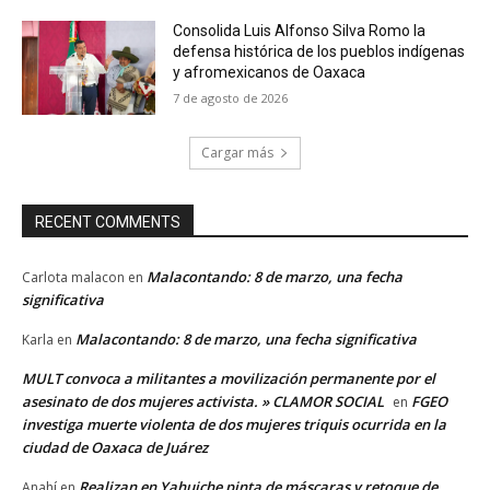
Consolida Luis Alfonso Silva Romo la
defensa histórica de los pueblos indígenas
y afromexicanos de Oaxaca
7 de agosto de 2026
Cargar más
RECENT COMMENTS
Malacontando: 8 de marzo, una fecha
Carlota malacon
en
significativa
Malacontando: 8 de marzo, una fecha significativa
Karla
en
MULT convoca a militantes a movilización permanente por el
asesinato de dos mujeres activista. » CLAMOR SOCIAL
FGEO
en
investiga muerte violenta de dos mujeres triquis ocurrida en la
ciudad de Oaxaca de Juárez
Realizan en Yahuiche pinta de máscaras y retoque de
Anahí
en