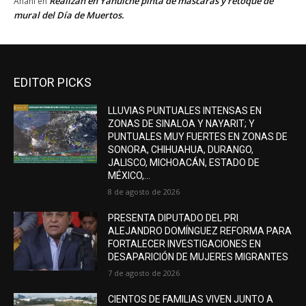
Realizan en Yahuiche pinta de máscaras y retoque de
Anahí
en
mural del Día de Muertos.
EDITOR PICKS
LLUVIAS PUNTUALES INTENSAS EN
ZONAS DE SINALOA Y NAYARIT; Y
PUNTUALES MUY FUERTES EN ZONAS DE
SONORA, CHIHUAHUA, DURANGO,
JALISCO, MICHOACÁN, ESTADO DE
MÉXICO,...
8 de agosto de 2026
PRESENTA DIPUTADO DEL PRI
ALEJANDRO DOMÍNGUEZ REFORMA PARA
FORTALECER INVESTIGACIONES EN
DESAPARICIÓN DE MUJERES MIGRANTES
7 de agosto de 2026
CIENTOS DE FAMILIAS VIVEN JUNTO A