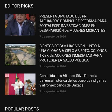
EDITOR PICKS
PRESENTA DIPUTADO DEL PRI
ALEJANDRO DOMÍNGUEZ REFORMA PARA
FORTALECER INVESTIGACIONES EN
DESAPARICIÓN DE MUJERES MIGRANTES
7 de agosto de 2026
CIENTOS DE FAMILIAS VIVEN JUNTO A
UNA CLOACA A CIELO ABIERTO; COLONOS
TK EXIGE ACCIONES INMEDIATAS PARA
PROTEGER LA SALUD PÚBLICA
7 de agosto de 2026
Consolida Luis Alfonso Silva Romo la
defensa histórica de los pueblos indígenas
y afromexicanos de Oaxaca
7 de agosto de 2026
POPULAR POSTS