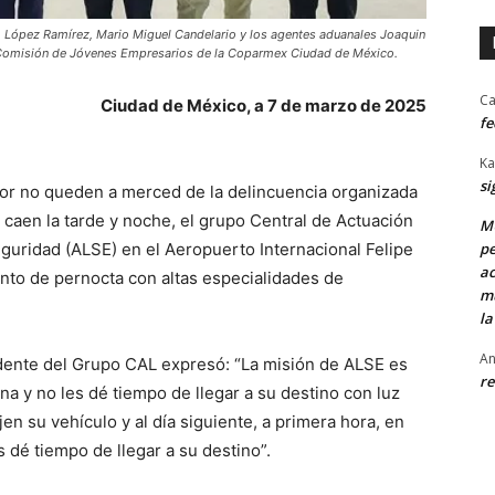
o López Ramírez, Mario Miguel Candelario y los agentes aduanales Joaquin
 Comisión de Jóvenes Empresarios de la Coparmex Ciudad de México.
Ca
Ciudad de México, a 7 de marzo de 2025
fe
Ka
si
alor no queden a merced de la delincuencia organizada
o caen la tarde y noche, el grupo Central de Actuación
MU
eguridad (ALSE) en el Aeropuerto Internacional Felipe
pe
ac
ento de pernocta con altas especialidades de
mu
la
An
sidente del Grupo CAL expresó: “La misión de ALSE es
re
na y no les dé tiempo de llegar a su destino con luz
en su vehículo y al día siguiente, a primera hora, en
s dé tiempo de llegar a su destino”.