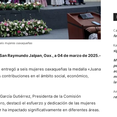
Ca
fe
 seis mujeres oaxaqueñas
Ka
si
San Raymundo Jalpan, Oax., a 04 de marzo de 2025.-
MU
pe
 entregó a seis mujeres oaxaqueñas la medalla «Juana
ac
contribuciones en el ámbito social, económico,
mu
la
An
García Gutiérrez, Presidenta de la Comisión
re
o, destacó el esfuerzo y dedicación de las mujeres
or ha impactado significativamente en diferentes áreas.