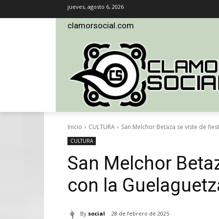
jueves, agosto 6, 2026
clamorsocial.com
Inicio
CULTURA
San Melchor Betaza se viste de fie
CULTURA
San Melchor Betaza
con la Guelaguetz
By
social
28 de febrero de 2025