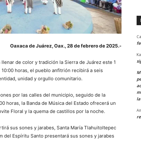
Ca
fe
Oaxaca de Juárez, Oax., 28 de febrero de 2025.-
Ka
si
llenar de color y tradición la Sierra de Juárez este 1
0:00 horas, el pueblo anfitrión recibirá a seis
MU
tidad, unidad y orgullo comunitario.
pe
ac
mu
iones por las calles del municipio, seguido de la
la
:00 horas, la Banda de Música del Estado ofrecerá un
An
vite Floral y la quema de castillos por la noche.
re
tirá sus sones y jarabes, Santa María Tlahuitoltepec
am del Espíritu Santo presentará sus sones y jarabes