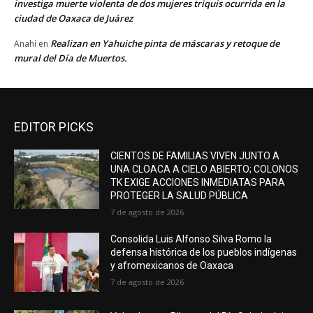
investiga muerte violenta de dos mujeres triquis ocurrida en la
ciudad de Oaxaca de Juárez
Realizan en Yahuiche pinta de máscaras y retoque de
Anahí
en
mural del Día de Muertos.
EDITOR PICKS
CIENTOS DE FAMILIAS VIVEN JUNTO A
UNA CLOACA A CIELO ABIERTO; COLONOS
TK EXIGE ACCIONES INMEDIATAS PARA
PROTEGER LA SALUD PÚBLICA
7 de agosto de 2026
Consolida Luis Alfonso Silva Romo la
defensa histórica de los pueblos indígenas
y afromexicanos de Oaxaca
7 de agosto de 2026