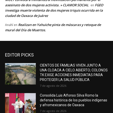
asesinato de dos mujeres activista. » CLAMOR SOCIAL
FGEO
en
investiga muerte violenta de dos mujeres triquis ocurrida en la
ciudad de Oaxaca de Juárez
Realizan en Yahuiche pinta de máscaras y retoque de
Anahí
en
mural del Día de Muertos.
EDITOR PICKS
CIENTOS DE FAMILIAS VIVEN JUNTO A
UNA CLOACA A CIELO ABIERTO; COLONOS
TK EXIGE ACCIONES INMEDIATAS PARA
PROTEGER LA SALUD PÚBLICA
7 de agosto de 2026
Consolida Luis Alfonso Silva Romo la
defensa histórica de los pueblos indígenas
y afromexicanos de Oaxaca
7 de agosto de 2026