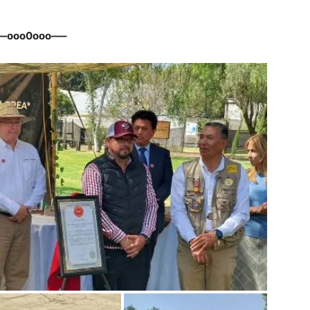
—ooo0ooo—–