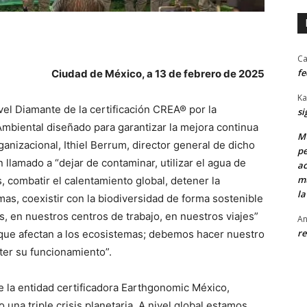
Ca
fe
Ciudad de México, a 13 de febrero de 2025
Ka
vel Diamante de la certificación CREA® por la
si
mbiental diseñado para garantizar la mejora continua
MU
ganizacional, Ithiel Berrum, director general de dicho
pe
llamado a “dejar de contaminar, utilizar el agua de
ac
mu
 combatir el calentamiento global, detener la
la
as, coexistir con la biodiversidad de forma sostenible
 en nuestros centros de trabajo, en nuestros viajes”
An
re
s que afectan a los ecosistemas; debemos hacer nuestro
ter su funcionamiento”.
e la entidad certificadora Earthgonomic México,
una triple crisis planetaria. A nivel global estamos