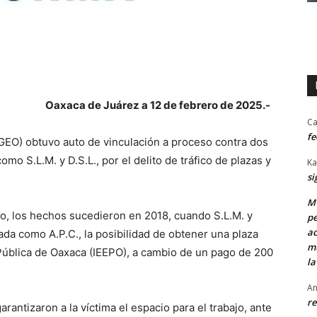
Oaxaca de Juárez a 12 de febrero de 2025.-
Ca
fe
FGEO) obtuvo auto de vinculación a proceso contra dos
mo S.L.M. y D.S.L., por el delito de tráfico de plazas y
Ka
si
MU
o, los hechos sucedieron en 2018, cuando S.L.M. y
pe
ac
icada como A.P.C., la posibilidad de obtener una plaza
mu
n Pública de Oaxaca (IEEPO), a cambio de un pago de 200
la
An
re
rantizaron a la víctima el espacio para el trabajo, ante