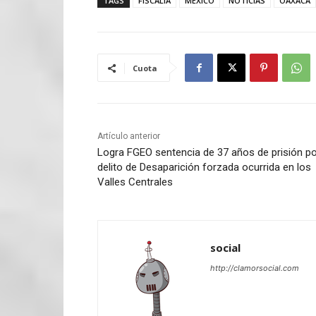
TAGS
FISCALIA
MEXICO
NOTICIAS
OAXACA
Cuota
Artículo anterior
Logra FGEO sentencia de 37 años de prisión po
delito de Desaparición forzada ocurrida en los
Valles Centrales
social
http://clamorsocial.com