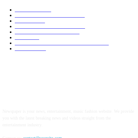
NACIONAL
2603
SEGURIDAD - POLICIACA
1384
POLITICA
693
CLIMA - MEDIO AMBIENTE
530
COMENTARIO A TIEMPO
499
LOCAL
458
OPINIÓN DE CIPRIANO MIRAFLORES
444
CULTURA
266
ABOUT US
Newspaper is your news, entertainment, music fashion website. We provide
you with the latest breaking news and videos straight from the
entertainment industry.