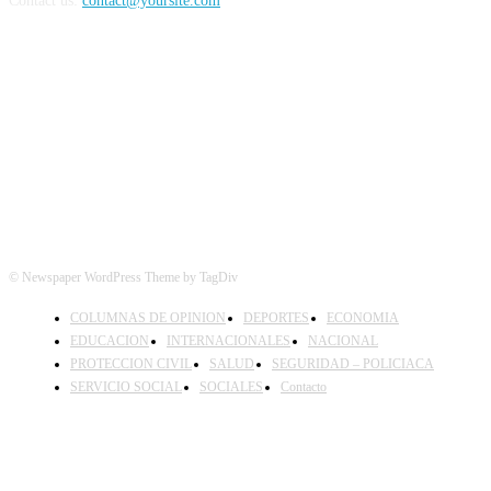
Contact us:
contact@yoursite.com
FOLLOW US
© Newspaper WordPress Theme by TagDiv
COLUMNAS DE OPINION
DEPORTES
ECONOMIA
EDUCACION
INTERNACIONALES
NACIONAL
PROTECCION CIVIL
SALUD
SEGURIDAD – POLICIACA
SERVICIO SOCIAL
SOCIALES
Contacto