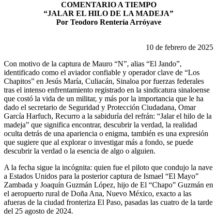
COMENTARIO A TIEMPO
“JALAR EL HILO DE LA MADEJA”
Por Teodoro Rentería Arróyave
10 de febrero de 2025
Con motivo de la captura de Mauro “N”, alias “El Jando”,
identificado como el aviador confiable y operador clave de “Los
Chapitos” en Jesús María, Culiacán, Sinaloa por fuerzas federales
tras el intenso enfrentamiento registrado en la sindicatura sinaloense
que costó la vida de un militar, y más por la importancia que le ha
dado el secretario de Seguridad y Protección Ciudadana, Omar
García Harfuch, Recurro a la sabiduría del refrán: “Jalar el hilo de la
madeja” que significa encontrar, descubrir la verdad, la realidad
oculta detrás de una apariencia o enigma, también es una expresión
que sugiere que al explorar o investigar más a fondo, se puede
descubrir la verdad o la esencia de algo o alguien.
A la fecha sigue la incógnita: quien fue el piloto que condujo la nave
a Estados Unidos para la posterior captura de Ismael “El Mayo”
Zambada y Joaquín Guzmán López, hijo de El “Chapo” Guzmán en
el aeropuerto rural de Doña Ana, Nuevo México, exacto a las
afueras de la ciudad fronteriza El Paso, pasadas las cuatro de la tarde
del 25 agosto de 2024.