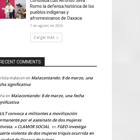
Consolida Luis Alfonso Silva
Romo la defensa histórica de los
pueblos indígenas y
afromexicanos de Oaxaca
7 de agosto de 2026
Cargar más
RECENT COMMENTS
Malacontando: 8 de marzo, una
rlota malacon
en
cha significativa
Malacontando: 8 de marzo, una fecha
rla
en
gnificativa
LT convoca a militantes a movilización
rmanente por el asesinato de dos mujeres
tivista. » CLAMOR SOCIAL
FGEO investiga
en
erte violenta de dos mujeres triquis ocurrida en
 ciudad de Oaxaca de Juárez