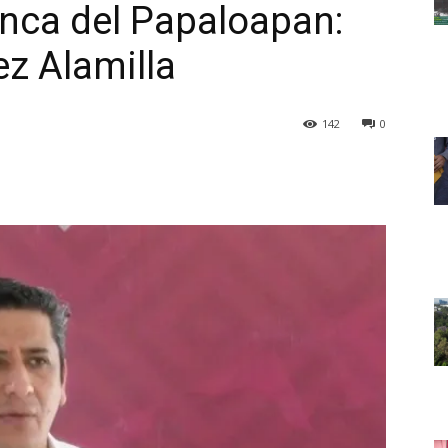
enca del Papaloapan:
z Alamilla
142
0