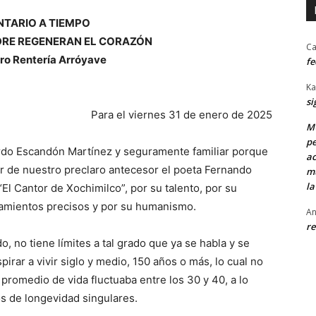
TARIO A TIEMPO
DRE REGENERAN EL CORAZÓN
Ca
ro Rentería Arróyave
fe
Ka
si
Para el viernes 31 de enero de 2025
MU
pe
ardo Escandón Martínez y seguramente familiar porque
ac
ir de nuestro preclaro antecesor el poeta Fernando
mu
la
El Cantor de Xochimilco”, por su talento, por su
ratamientos precisos y por su humanismo.
An
re
 no tiene límites a tal grado que ya se habla y se
rar a vivir siglo y medio, 150 años o más, lo cual no
promedio de vida fluctuaba entre los 30 y 40, a lo
s de longevidad singulares.