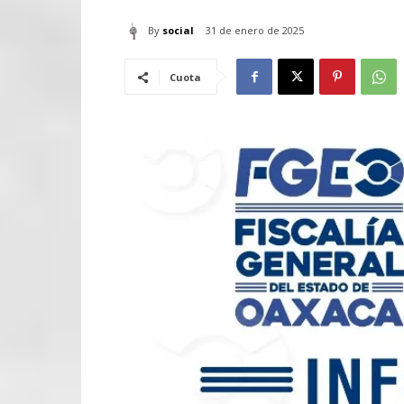
By
social
31 de enero de 2025
Cuota