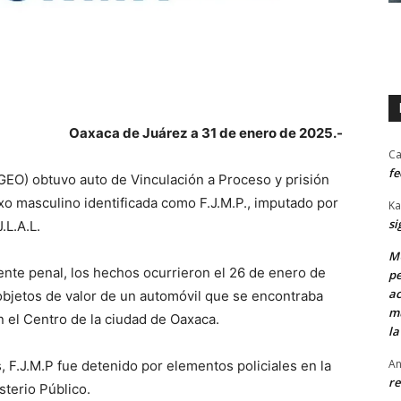
Oaxaca de Juárez a 31 de enero de 2025.-
Ca
fe
FGEO) obtuvo auto de Vinculación a Proceso y prisión
xo masculino identificada como F.J.M.P., imputado por
Ka
si
.L.A.L.
MU
ente penal, los hechos ocurrieron el 26 de enero de
pe
ac
bjetos de valor de un automóvil que se encontraba
mu
 el Centro de la ciudad de Oaxaca.
la
An
s, F.J.M.P fue detenido por elementos policiales en la
re
sterio Público.