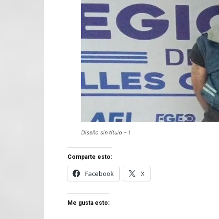
Diseño sin título – 1
Comparte esto:
Facebook
X
Me gusta esto: