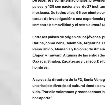
De ellos, 163 son internacionales, proveni
países; y 135 son nacionales, de 27 instit
mexicana. De todos ellos, 96 por ciento cur
tareas de investigación o una experiencia p
semestre de movilidad y el resto cursará 
Entre los países de origen de los jóvenes, p
Caribe, como Perú, Colombia, Argentina, Ch
Reino Unido, Alemania y Polonia; de Améri
(Japón y Taiwán). Algunas de las entidade
Oaxaca, Sinaloa, Zacatecas y Jalisco. Del t
hombres.
A su vez, la directora de la FD, Sonia Vene
un crisol de diversidad cultural donde conv
vida. “Por ello valoramos y reconocemos la
nos aporta”.