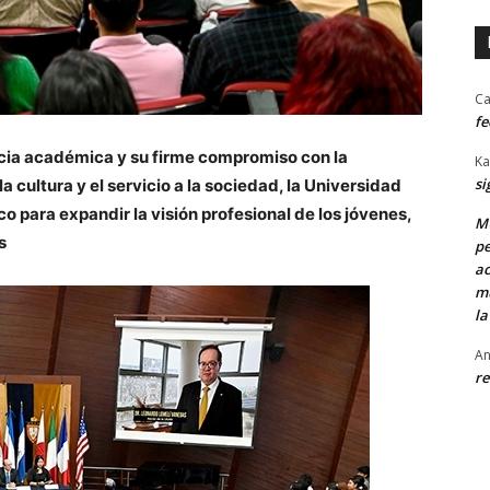
Ca
fe
ncia académica y su firme compromiso con la
Ka
si
la cultura y el servicio a la sociedad, la Universidad
o para expandir la visión profesional de los jóvenes,
MU
s
pe
ac
mu
la
An
re