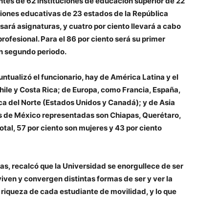
entes de 62 instituciones de educación superior de 22
uciones educativas de 23 estados de la República
sará asignaturas, y cuatro por ciento llevará a cabo
rofesional. Para el 86 por ciento será su primer
un segundo periodo.
untualizó el funcionario, hay de América Latina y el
ile y Costa Rica; de Europa, como Francia, España,
ca del Norte (Estados Unidos y Canadá); y de Asia
s de México representadas son Chiapas, Querétaro,
otal, 57 por ciento son mujeres y 43 por ciento
gas, recalcó que la Universidad se enorgullece de ser
iven y convergen distintas formas de ser y ver la
 riqueza de cada estudiante de movilidad, y lo que