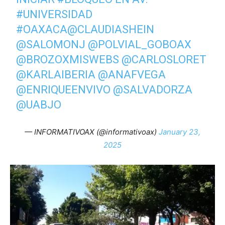
#UNIVERSIDAD
#OAXACA
@CLAUDIASHEIN
@SALOMONJ
@POLVIAL_GOBOAX
@BROZOXMISWEBS
@CARLOSLORET
@KARLAIBERIA
@ANAFVEGA
@ENRIQUEENVIVO
@SALVADORZA
@UABJO
— INFORMATIVOAX (@informativoax)
January 23,
2025